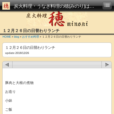
炭火料理・うなぎ料理の穂(みのり)は西大路駅からすぐです
１２月２６日の日替わりランチ
HOME
»
blog
»
おすすめ料理
» １２月２６日の日替わりランチ
１２月２６日の日替わりランチ
update 2018/12/26
豚肉と大根の煮物
お造り
小鉢
ご飯