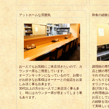
アットホームな雰囲気
和食の経験
お一人でもお気軽にご来店頂きたいので、カ
調理師の専
ウンター席もご用意しています。
店と鰻の専
オープンキッチンになっているので、お喋り
それぞれの
がお好きなお客様はオーナーとの会話をお楽
みっちりと
しみ頂く事も出来ます。
オリジナル
30代以上の方がお一人でご来店頂く事も多
喜び頂ける、
く、時にはカウンター席が埋まってしまう事
火料理穂(
もあります。
お店として
の経験を活
て美味しい