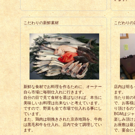
こだわりの新鮮素材
こだわりの
新鮮な食材でお料理を作るために、オーナー
店内は明る
自ら市場に毎朝仕入れに行きます。
ます。
自分の目で見て食材を選ばなければ、本当に
当たり前の
美味しいお料理は出来ないと考えています。
で、お客様
ですので、野菜も全て市場で仕入れる事にし
り頂けるの
ています。
BGMはジ
また、鶏肉は朝挽きされた京赤地鶏を、牛肉
楽しみ頂け
は黒毛和牛を仕入れ、店内で全て調理してい
お座敷は最
ます。
で、宴会に