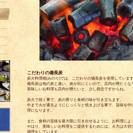
こだわりの備長炭
炭火料理穂(みのり)では、こだわりの備長炭を使用していま
備長炭は他の炭と違い、炎が出にくいので、店内が煙たくな
美味しいお料理も店内が煙たいと、少し残念ですからね。
炭火で焼く事で、炭の香りと食材の味が引き立ちます。
中まで火が通るようにじっくりと焼き上げる事で、旨味を中
理になります。
また、食材の旨味を最大限に引き出せるように、お料理によ
やはり、美味しいお料理をご提供するためには、火力は大切
調理をしています。