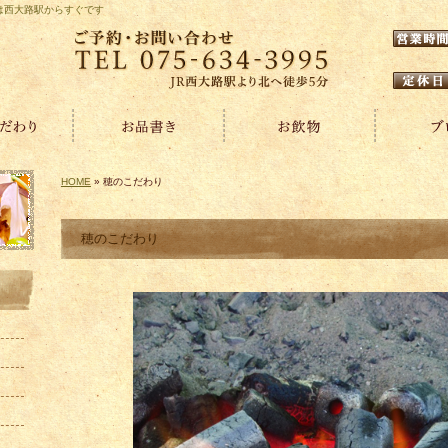
)は西大路駅からすぐです
HOME
» 穂のこだわり
穂のこだわり