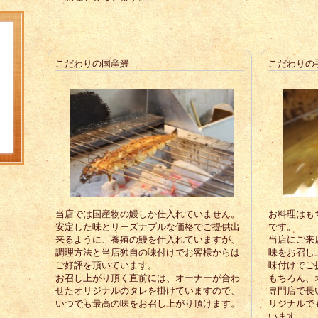
こだわりの国産鰻
こだわりの
当店では国産物の鰻しか仕入れていません。
お料理はも
安定した味とリーズナブルな価格でご提供出
です。
来るように、養殖の鰻を仕入れていますが、
当店にご来
調理方法と当店独自の味付けでお客様からは
味をお召し
ご好評を頂いています。
味付けでご
お召し上がり頂く直前には、オーナーが合わ
もちろん、
せたオリジナルのタレを掛けていますので、
専門店で長
いつでも最高の味をお召し上がり頂けます。
リジナルで
います。