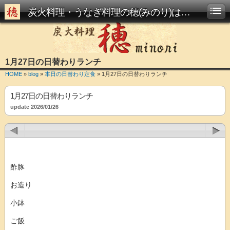
炭火料理・うなぎ料理の穂(みのり)は西大路駅からすぐです
1月27日の日替わりランチ
HOME
»
blog
»
本日の日替わり定食
» 1月27日の日替わりランチ
1月27日の日替わりランチ
update 2026/01/26
酢豚
お造り
小鉢
ご飯