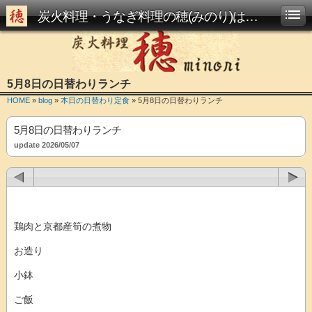
炭火料理・うなぎ料理の穂(みのり)は西大路駅からすぐです
5月8日の日替わりランチ
HOME
»
blog
»
本日の日替わり定食
» 5月8日の日替わりランチ
5月8日の日替わりランチ
update 2026/05/07
鶏肉と京都産筍の煮物
お造り
小鉢
ご飯